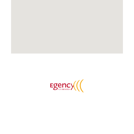
© 2026 - Alle rechten voorbehouden
Jij bouwt aan je bedrijf
.
Egency maakt enterprise-kwaliteit bereikbaar voor
het MKB, met een veilige cloud werkplek en een
helpdesk die jouw organisatie écht kent.