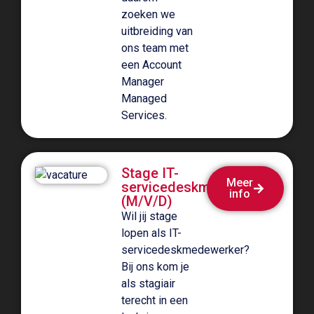
zoeken we
uitbreiding van
ons team met
een Account
Manager
Managed
Services.
Stage IT-
Meer
servicedeskmedewerker
info
(M/V/D)
Wil jij stage
lopen als IT-
servicedeskmedewerker?
Bij ons kom je
als stagiair
terecht in een